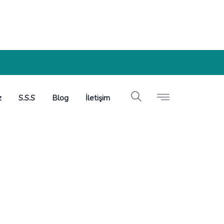
z
S.S.S
Blog
İletişim