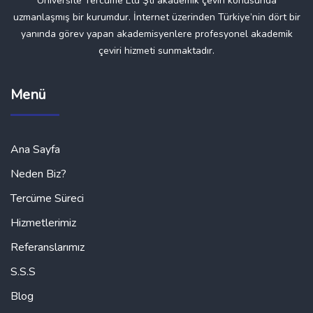
Üniversite Tercüme Ltd Şti akademik çeviri konusunda
uzmanlaşmış bir kurumdur. İnternet üzerinden Türkiye’nin dört bir
yanında görev yapan akademisyenlere profesyonel akademik
çeviri hizmeti sunmaktadır.
Menü
Ana Sayfa
Neden Biz?
Tercüme Süreci
Hizmetlerimiz
Referanslarımız
S.S.S
Blog