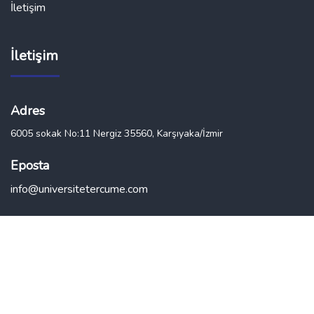
İletişim
İletişim
Adres
6005 sokak No:11 Nergiz 35560, Karşıyaka/İzmir
Eposta
info@universitetercume.com
2023 ©
Monk’s Work.
All Rights Reserved.