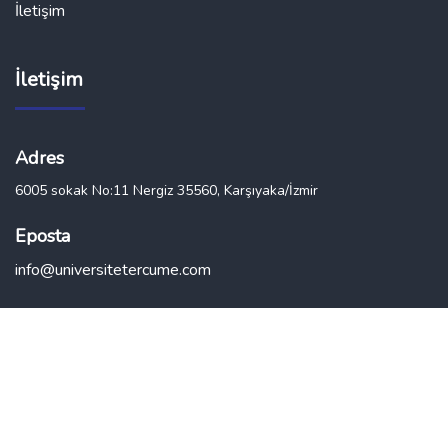
İletişim
İletişim
Adres
6005 sokak No:11 Nergiz 35560, Karşıyaka/İzmir
Eposta
info@universitetercume.com
2023 ©
Monk’s Work.
All Rights Reserved.