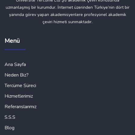
Üniversite Tercüme Ltd Şti akademik çeviri konusunda
uzmanlaşmış bir kurumdur. İnternet üzerinden Türkiye’nin dört bir
yanında görev yapan akademisyenlere profesyonel akademik
çeviri hizmeti sunmaktadır.
Menü
Ana Sayfa
Neden Biz?
Tercüme Süreci
Hizmetlerimiz
Referanslarımız
S.S.S
Blog